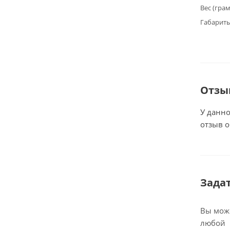
Вес (гра
Габариты
Отзы
У данно
отзыв о
Зада
Вы може
любой