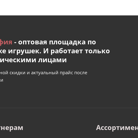
фия
- оптовая площадка по
е игрушек. И работает только
дическими лицами
ной скидки и актуальный прайс после
ии
тнерам
Ассортиме