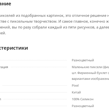
ание
икселей из подобранных картинок, это отличное решение 
тве с пиксельным творчеством. И самое главное, конечно ж
ений, вы по разу собрали каждый из пяти рисунков, а дале
ией.
ктеристики
Разноцветный
тация
Маленькие пиксели (фи
шт. Фирменный буклет
вариантами изображен
Pixel
Китай
л
100% Силикон
Разноцветный