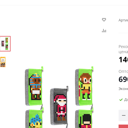
Арти
Реко
цен
14
Опто
69
Экон
Д