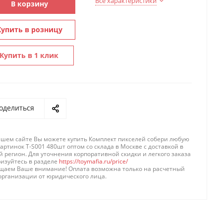
Все характеристики
В корзину
Купить в розницу
Купить в 1 клик
оделиться
ашем сайте Вы можете купить Комплект пикселей собери любую
картинок T-S001 480шт оптом со склада в Москве с доставкой в
 регион. Для уточнения корпоративной скидки и легкого заказа
ризуйтесь в разделе
https://toymafia.ru/price/
щаем Ваше внимание! Оплата возможна только на расчетный
организации от юридического лица.