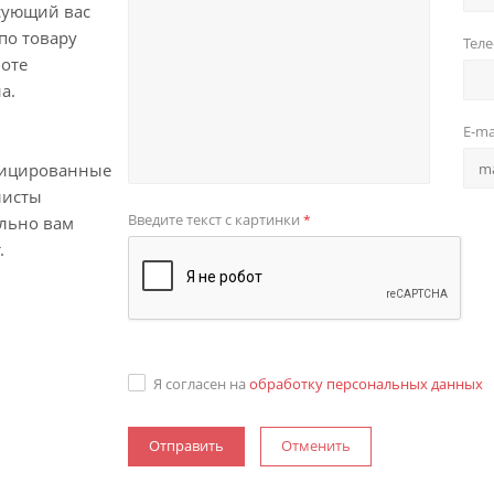
сующий вас
по товару
Тел
боте
а.
E-ma
ицированные
листы
Введите текст с картинки
*
ельно вам
.
Я согласен на
обработку персональных данных
Отменить