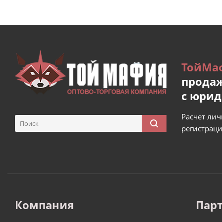
ТойМа
продаж
с юри
Расчет лич
регистрац
Компания
Пар