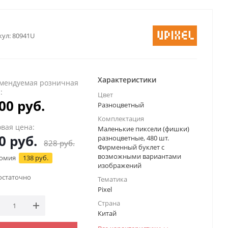
кул:
80941U
Характеристики
мендуемая розничная
а:
Цвет
00 руб.
Разноцветный
Комплектация
вая цена:
Маленькие пиксели (фишки)
0
руб.
разноцветные, 480 шт.
828
руб.
Фирменный буклет с
возможными вариантами
омия
138 руб.
изображений
остаточно
Тематика
Pixel
Страна
Китай