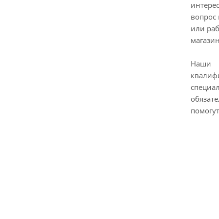
интере
вопрос 
или ра
магазин
Наши
квалиф
специа
обязат
помогут