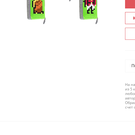
П
На н
из 5 
любой
авто
Обра
счет 