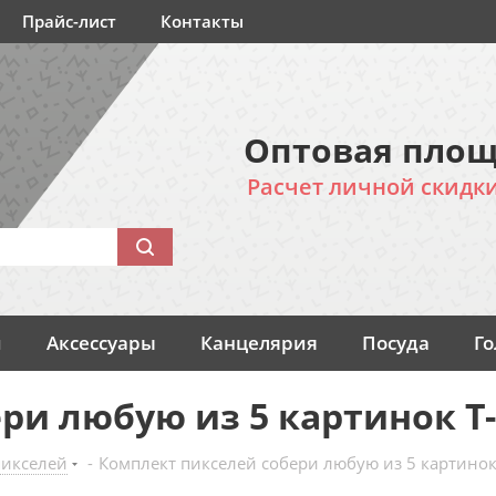
Прайс-лист
Контакты
Оптовая площ
Расчет личной скидк
и
Аксессуары
Канцелярия
Посуда
Г
ри любую из 5 картинок T-
икселей
-
Комплект пикселей собери любую из 5 картинок