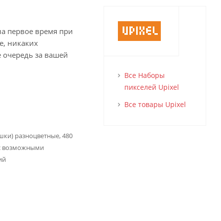
на первое время при
е, никаких
е очередь за вашей
Все Наборы
пикселей Upixel
Все товары Upixel
шки) разноцветные, 480
 с возможными
ий