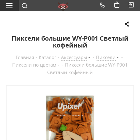
Пиксели большие WY-P001 Светлый
кофейный
Главная
-
Каталог
-
Аксессуары
-
Пиксели
-
Пиксели по цветам
-
Пиксели большие WY-P001
Светлый кофейный