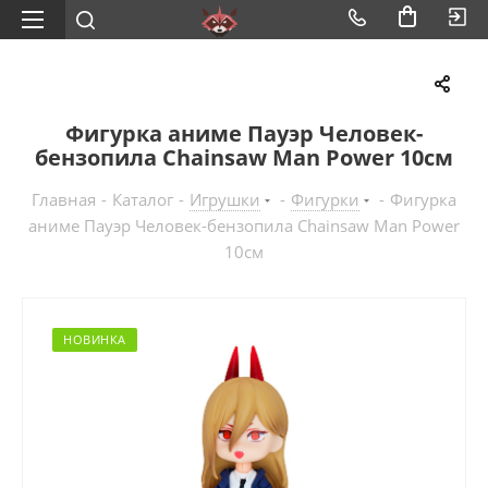
Фигурка аниме Пауэр Человек-
бензопила Chainsaw Man Power 10см
Главная
-
Каталог
-
Игрушки
-
Фигурки
-
Фигурка
аниме Пауэр Человек-бензопила Chainsaw Man Power
10см
НОВИНКА