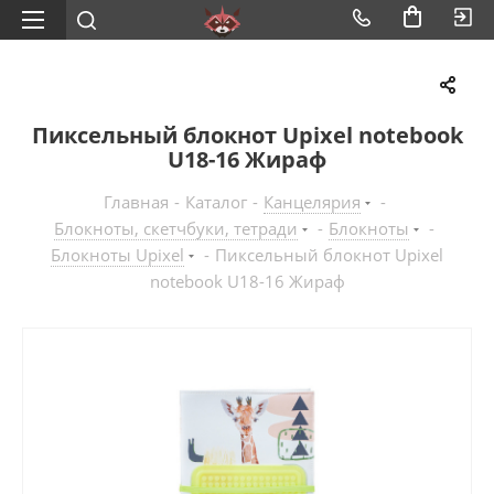
Пиксельный блокнот Upixel notebook
U18-16 Жираф
Главная
-
Каталог
-
Канцелярия
-
Блокноты, скетчбуки, тетради
-
Блокноты
-
Блокноты Upixel
-
Пиксельный блокнот Upixel
notebook U18-16 Жираф