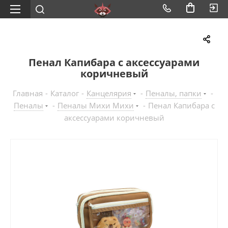
Пенал Капибара с аксессуарами
коричневый
Главная
-
Каталог
-
Канцелярия
-
Пеналы, папки
-
Пеналы
-
Пеналы Михи Михи
-
Пенал Капибара с
аксессуарами коричневый