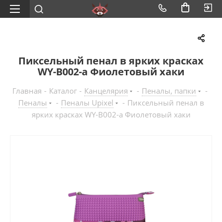
Пиксельный пенал в ярких красках
WY-B002-a Фиолетовый хаки
Главная
-
Каталог
-
Канцелярия
-
Пеналы, папки
-
Пеналы
-
Пеналы Upixel
-
Пиксельный пенал в
ярких красках WY-B002-a Фиолетовый хаки