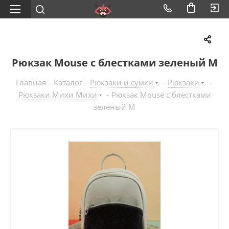
Рюкзак Mouse с блестками зеленый M
Главная
-
Каталог
-
Рюкзаки и сумки
-
Рюкзаки
-
Рюкзаки Михи Михи
-
Рюкзак Mouse с блестками
зеленый M