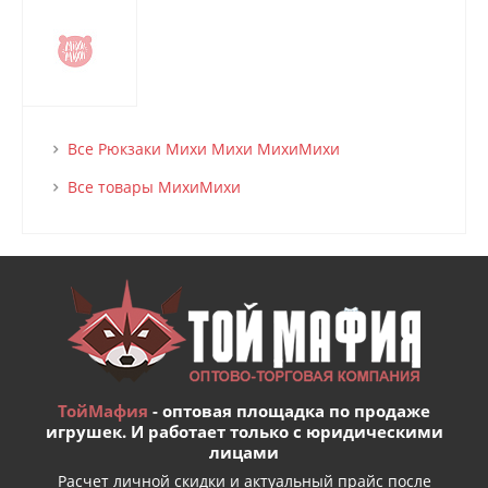
Все Рюкзаки Михи Михи МихиМихи
Все товары МихиМихи
ТойМафия
- оптовая площадка по продаже
игрушек. И работает только с юридическими
лицами
Расчет личной скидки и актуальный прайс после