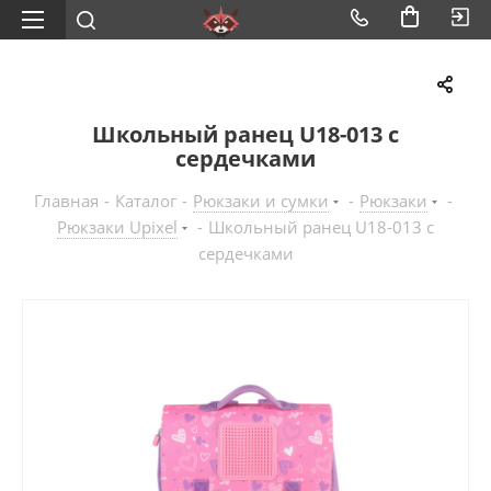
Школьный ранец U18-013 с
сердечками
Главная
-
Каталог
-
Рюкзаки и сумки
-
Рюкзаки
-
Рюкзаки Upixel
-
Школьный ранец U18-013 с
сердечками