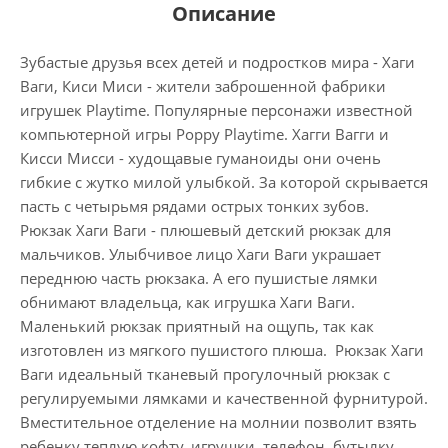
Описание
Зубастые друзья всех детей и подростков мира - Хаги
Ваги, Киси Миси - жители заброшенной фабрики
игрушек Playtime. Популярные персонажи известной
компьютерной игры Poppy Playtime. Хагги Вагги и
Кисси Мисси - худощавые гуманоиды они очень
гибкие с жутко милой улыбкой. За которой скрывается
пасть с четырьмя рядами острых тонких зубов.
Рюкзак Хаги Ваги - плюшевый детский рюкзак для
мальчиков. Улыбчивое лицо Хаги Ваги украшает
переднюю часть рюкзака. А его пушистые лямки
обнимают владельца, как игрушка Хаги Ваги.
Маленький рюкзак приятный на ощупь, так как
изготовлен из мягкого пушистого плюша. Рюкзак Хаги
Ваги идеальный тканевый прогулочный рюкзак с
регулируемыми лямками и качественной фурнитурой.
Вместительное отделение на молнии позволит взять
ребенку теплую кофту, игрушки, телефон, бутылку