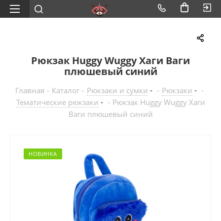
Рюкзак Huggy Wuggy Хаги Ваги
плюшевый синий
Главная
-
Каталог
-
Рюкзаки и сумки
-
Рюкзаки
-
Тематические рюкзаки
-
Рюкзак Huggy Wuggy Хаги
Ваги плюшевый синий
НОВИНКА