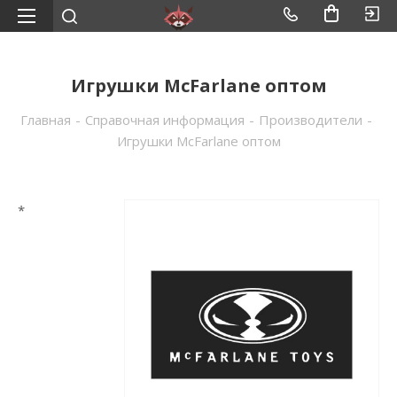
Игрушки McFarlane оптом
Главная
-
Справочная информация
-
Производители
-
Игрушки McFarlane оптом
*