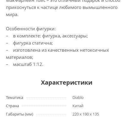
МакФарлейн Тойс – это отличный подарок и способ
прикоснуться к частице любимого вымышленного
мира.
Особенности фигурки:
– в комплекте: фигурка, аксессуары;
– фигурка статична;
– изготовлена из качественных нетоксичных
материалов;
– масштаб 1:12.
Характеристики
Тематика
Diablo
Страна
Китай
Габариты (мм)
220 x 190 x 135