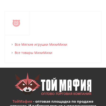
Все Мягкие игрушки МихиМихи
Все товары МихиМихи
ТойМафия
- оптовая площадка по продаже
игрушек. И работает только с юридическими