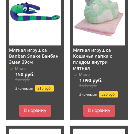
Мягкая игрушка
Мягкая игрушка
Banban Snake Банбан
Кошачья лапка с
Змея 39см
пледом внутри
мятная
Мало
150
руб.
Мало
465
руб.
1 090
руб.
1 610
руб.
Экономия
315 руб.
Экономия
520 руб.
В корзину
В корзину