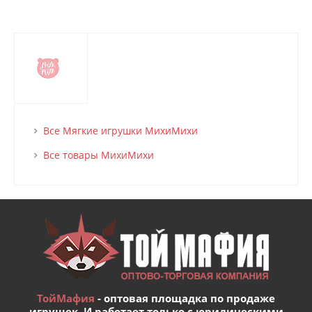
Все Мягкие игрушки МихиМихи
Все товары МихиМихи
ТойМафия
- оптовая площадка по продаже
игрушек. И работает только с юридическими