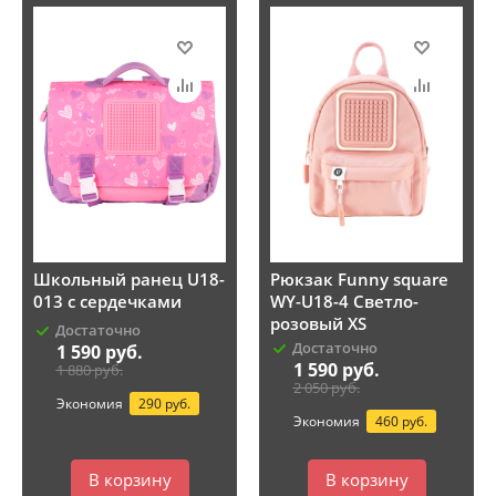
Школьный ранец U18-
Рюкзак Funny square
013 с сердечками
WY-U18-4 Светло-
розовый XS
Достаточно
Достаточно
1 590
руб.
1 590
руб.
1 880
руб.
2 050
руб.
Экономия
290 руб.
Экономия
460 руб.
В корзину
В корзину