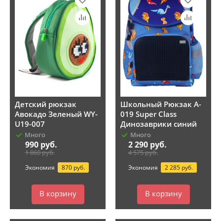
Детский рюкзак
Школьный Рюкзак A-
Авокадо Зеленый WY-
019 Super Class
U19-007
Динозаврики синий
Много
Много
990
руб.
2 290
руб.
1 860
руб.
4 575
руб.
Экономия
870 руб.
Экономия
2 285 руб.
В корзину
В корзину