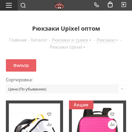
Рюкзаки Upixel оптом
Главная
-
Каталог
-
Рюкзаки и сумки
-
Рюкзаки
-
Рюкзаки Upixel
Фильтр
Сортировка:
Цена (По убыванию)
Акция