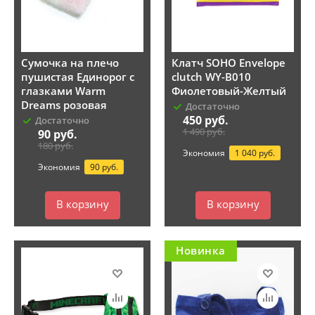
Сумочка на плечо
Клатч SOHO Envelope
пушистая Единорог с
clutch WY-B010
глазками Warm
Фиолетовый-Желтый
Dreams розовая
Достаточно
450
руб.
Достаточно
1 490
руб.
90
руб.
180
руб.
Экономия
1 040 руб.
Экономия
90 руб.
В корзину
В корзину
Новинка