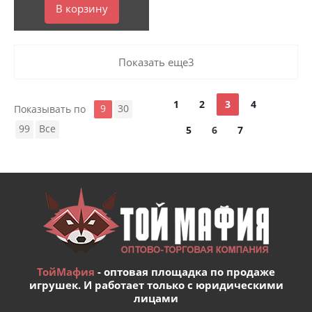
В корзину
Показать еще3
1
2
3
4
9
30
Показывать по
99
Все
5
6
7
ТойМафия
- оптовая площадка по продаже
игрушек. И работает только с юридическими
лицами