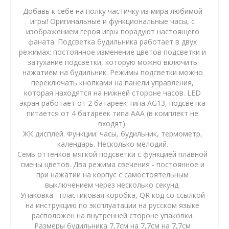
Добавь к себе на полку частичку из мира любимой
игры! Оригинальные и функциональные часы, с
изображением героя игры порадуют настоящего
фаната. Подсветка будильника работает в двух
режимах: постоянное изменение цветов подсветки и
затухание подсветки, которую можно включить
нажатием на будильник. Режимы подсветки можно
переключать кнопками на панели управления,
которая находятся на нижней стороне часов. LED
экран работает от 2 батареек типа AG13, подсветка
питается от 4 батареек типа AAA (в комплект не
входят).
ЖК дисплей. Функции: часы, будильник, термометр,
календарь. Несколько мелодий.
Семь оттенков мягкой подсветки с функцией плавной
смены цветов. Два режима свечения - постоянное и
при нажатии на корпус с самостоятельным
выключением через несколько секунд.
Упаковка - пластиковая коробка, QR код со ссылкой
на инструкцию по эксплуатации на русском языке
расположен на внутренней стороне упаковки.
Размеры будильника 7,7см на 7,7см на 7,7см