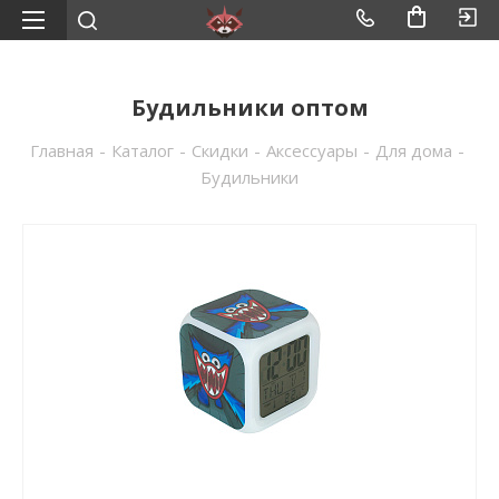
Будильники оптом
Главная
-
Каталог
-
Скидки
-
Аксессуары
-
Для дома
-
Будильники