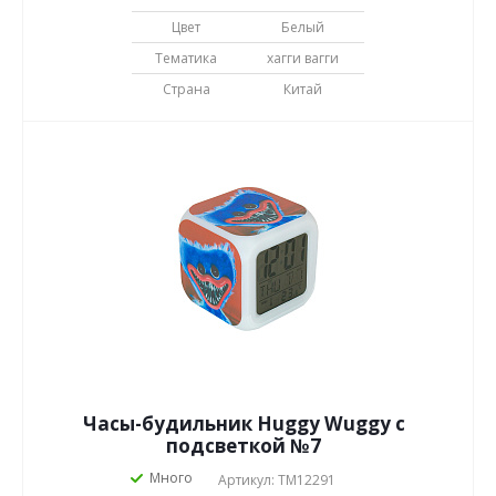
Цвет
Белый
Тематика
хагги вагги
Страна
Китай
Часы-будильник Huggy Wuggy с
подсветкой №7
Много
Артикул: TM12291