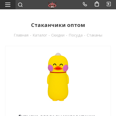
Стаканчики оптом
Главная
-
Каталог
-
Скидки
-
Посуда
-
Стаканы