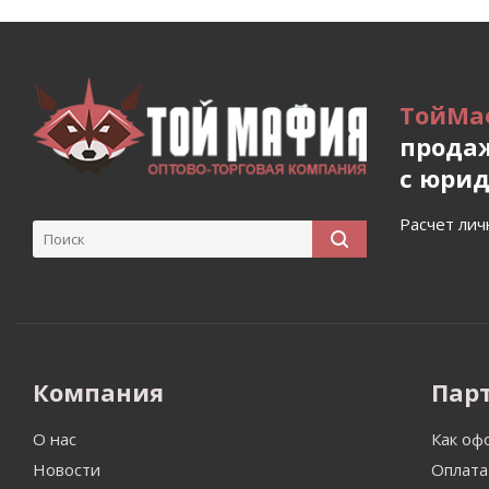
ТойМа
продаж
с юри
Расчет лич
Компания
Пар
О нас
Как оф
Новости
Оплата